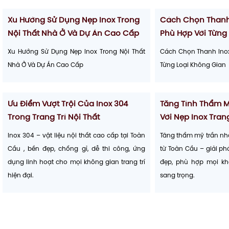
21
21
6/2025
6/2025
Xu Hướng Sử Dụng Nẹp Inox Trong
Cách Chọn Thanh 
Nội Thất Nhà Ở Và Dự Án Cao Cấp
Phù Hợp Với Từng
Xu Hướng Sử Dụng Nẹp Inox Trong Nội Thất
Cách Chọn Thanh Inox 
Nhà Ở Và Dự Án Cao Cấp
Từng Loại Không Gian
21
21
6/2025
6/2025
Ưu Điểm Vượt Trội Của Inox 304
Tăng Tính Thẩm 
Trong Trang Trí Nội Thất
Với Nẹp Inox Tran
Inox 304 – vật liệu nội thất cao cấp tại Toàn
Tăng thẩm mỹ trần nhà
Cầu , bền đẹp, chống gỉ, dễ thi công, ứng
từ Toàn Cầu – giải phá
dụng linh hoạt cho mọi không gian trang trí
đẹp, phù hợp mọi kh
hiện đại.
sang trọng.