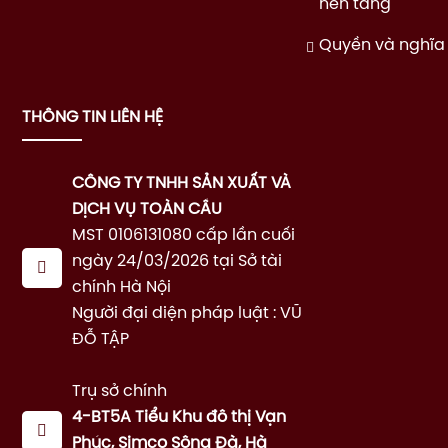
nền tàng
Quyền và nghĩa
THÔNG TIN LIÊN HỆ
CÔNG TY TNHH SẢN XUẤT VÀ
DỊCH VỤ TOÀN CẦU
MST 0106131080 cấp lần cuối
ngày 24/03/2026 tại Sở tài
chính Hà Nội
Người đại diện pháp luật : VŨ
ĐỖ TẬP
Trụ sở chính
4-BT5A Tiểu Khu đô thị Vạn
Phúc, Simco Sông Đà, Hà