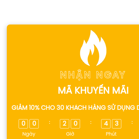
NHẬN NGAY
MÃ KHUYẾN MÃI
GIẢM 10% CHO 30 KHÁCH HÀNG SỬ DỤNG 
:
:
:
0
0
2
0
4
3
Ngày
Giờ
Phút