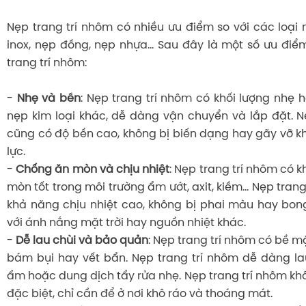
Nẹp trang trí nhôm có nhiều ưu điểm so với các loại
inox, nẹp đồng, nẹp nhựa... Sau đây là một số ưu điể
trang trí nhôm:
-
Nhẹ và bền
: Nẹp trang trí nhôm có khối lượng nhẹ h
nẹp kim loại khác, dễ dàng vận chuyển và lắp đặt. N
cũng có độ bền cao, không bị biến dạng hay gãy vỡ kh
lực.
-
Chống ăn mòn và chịu nhiệt
: Nẹp trang trí nhôm có
mòn tốt trong môi trường ẩm ướt, axit, kiềm... Nẹp tran
khả năng chịu nhiệt cao, không bị phai màu hay bong 
với ánh nắng mặt trời hay nguồn nhiệt khác.
-
Dễ lau chùi và bảo quản
: Nẹp trang trí nhôm có bề m
bám bụi hay vết bẩn. Nẹp trang trí nhôm dễ dàng l
ẩm hoặc dung dịch tẩy rửa nhẹ. Nẹp trang trí nhôm k
đặc biệt, chỉ cần để ở nơi khô ráo và thoáng mát.