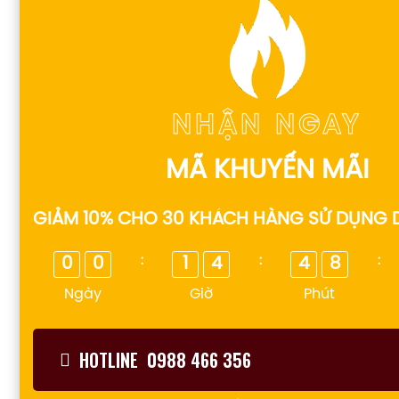
NHẬN NGAY
MÃ KHUYẾN MÃI
GIẢM 10% CHO 30 KHÁCH HÀNG SỬ DỤNG 
:
:
:
0
0
1
4
4
8
Ngày
Giờ
Phút
HOTLINE 0988 466 356