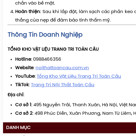
chắn vào bề mặt.
Hoàn thiện
: Sau khi lắp đặt, làm sạch các phần keo 
thẳng của nẹp để đảm bảo tính thẩm mỹ.
Thông Tin Doanh Nghiệp
TỔNG KHO VẬT LIỆU TRANG TRÍ TOÀN CẦU
Hotline
: 0988466356
Website
:
noithattoancau.com.vn
YouTube
:
Tổng Kho Vật Liệu Trang Trí Toàn Cầu
TikTok
:
Trang Trí Nội Thất Toàn Cầu
Địa chỉ
:
Cơ sở 1
: 495 Nguyễn Trãi, Thanh Xuân, Hà Nội, Việt N
Cơ sở 2
: 498 Phúc Diễn, Xuân Phương, Nam Từ Liêm, H
DANH MỤC