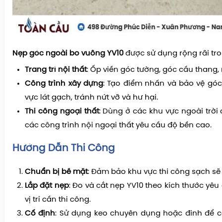
Nẹp góc ngoài bo vuông YV10
được sử dụng rộng rãi tro
Trang trí nội thất
: Ốp viền góc tường, góc cầu thang,
Công trình xây dựng
: Tạo điểm nhấn và bảo vệ gó
vực lát gạch, tránh nứt vỡ và hư hại.
Thi công ngoại thất
: Dùng ở các khu vực ngoài trời
các công trình nội ngoại thất yêu cầu độ bền cao.
Hướng Dẫn Thi Công
Chuẩn bị bề mặt
: Đảm bảo khu vực thi công sạch sẽ 
Lắp đặt nẹp
: Đo và cắt nẹp YV10 theo kích thước yêu
vị trí cần thi công.
Cố định
: Sử dụng keo chuyên dụng hoặc đinh để c