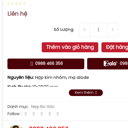
Liên hệ
Số Lượng
Thêm vào giỏ hàng
Đặt hàn
0988 466 356
098
Nguyên liệu:
Hợp kim nhôm, mạ alode
Kích thước:
10x2500 mm
Xem thêm
Màu sắc:
Màu inox
Danh mục
Nẹp Bo Góc
Follow :
Màu vàng bóng
Màu sâm panh