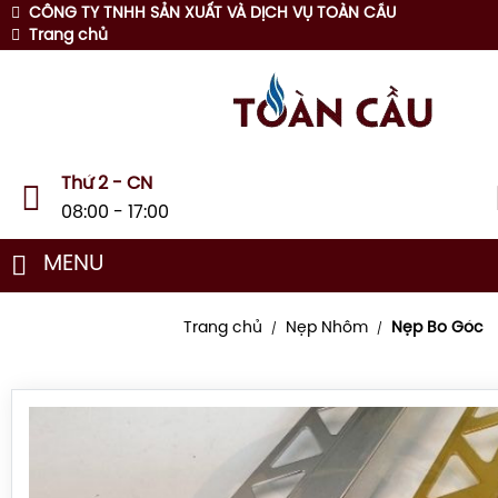
CÔNG TY TNHH SẢN XUẤT VÀ DỊCH VỤ TOÀN CẦU
Trang chủ
Thứ 2 - CN
08:00 - 17:00
MENU
Trang chủ
Nẹp Nhôm
Nẹp Bo Góc
/
/