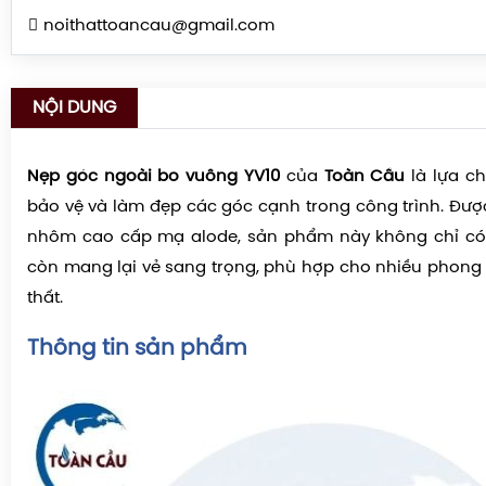
noithattoancau@gmail.com
NỘI DUNG
Nẹp góc ngoài bo vuông YV10
của
Toàn Cầu
là lựa c
bảo vệ và làm đẹp các góc cạnh trong công trình. Đượ
nhôm cao cấp mạ alode, sản phẩm này không chỉ c
còn mang lại vẻ sang trọng, phù hợp cho nhiều phong c
thất.
Thông tin sản phẩm