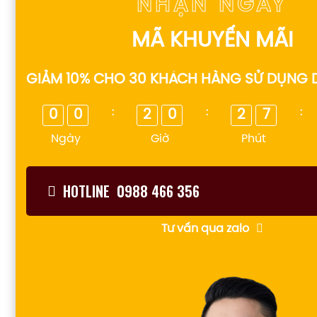
NHẬN NGAY
MÃ KHUYẾN MÃI
GIẢM 10% CHO 30 KHÁCH HÀNG SỬ DỤNG 
:
:
:
0
0
2
0
2
7
Ngày
Giờ
Phút
HOTLINE 0988 466 356
Tư vấn qua zalo