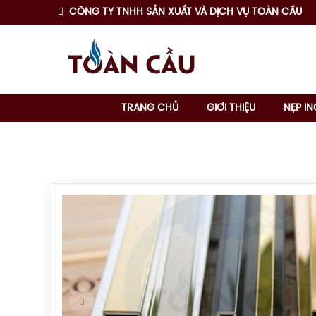
CÔNG TY TNHH SẢN XUẤT VÀ DỊCH VỤ TOÀN CẦU
TRANG CHỦ
GIỚI THIỆU
NẸP IN