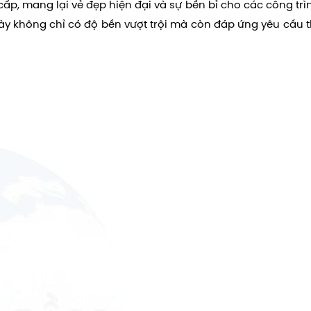
 cấp, mang lại vẻ đẹp hiện đại và sự bền bỉ cho các công trì
Màu hồng xước
này không chỉ có độ bền vượt trội mà còn đáp ứng yêu cầu