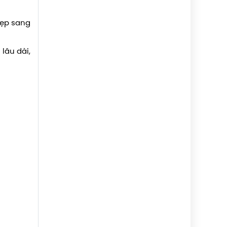
đẹp sang
lâu dài,