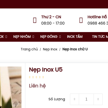
Thứ 2 - CN
Hotline Hỗ
08:00 - 17:00
0988 466 
OX
NẸP NHÔM
NẸP ĐỒNG
INOX TẤM
TIN TỨC 
Trang chủ
Nẹp Inox
Nẹp Inox chữ U
/
/
Nẹp Inox U5
Liên hệ
Số Lượng