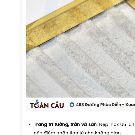
Trang trí tường, trần và sàn
: Nẹp Inox U5 là 
nên điểm nhấn tinh tế cho không gian.