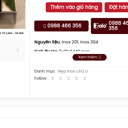
Thêm vào giỏ hàng
Đặt hà
0988 4
0988 466 356
356
Nguyên liệu
: inox 201, inox 304
Kích thước
: 5x10x2440 mm
Xem thêm
Màu sắc
:
Màu vàng gương
Danh mục
Nẹp Inox chữ U
Follow :
Màu vàng xước
Màu trắng gương
Màu trắng xước
Màu đen gương
Màu đen xước
Màu hồng gương