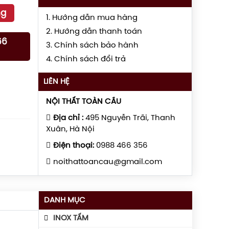
ng
1. Hướng dẫn mua hàng
2. Hướng dẫn thanh toán
66
3. Chính sách bảo hành
4. Chính sách đổi trả
LIÊN HỆ
NỘI THẤT TOÀN CẦU
Địa chỉ :
495 Nguyễn Trãi, Thanh
Xuân, Hà Nội
Điện thoại:
0988 466 356
noithattoancau@gmail.com
DANH MỤC
INOX TẤM