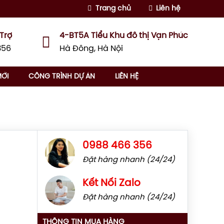
Trang chủ
Liên hệ
 Trợ
4-BT5A Tiểu Khu đô thị Vạn Phúc
356
Hà Đông, Hà Nội
MỚI
CÔNG TRÌNH DỰ ÁN
LIÊN HỆ
0988 466 356
Đặt hàng nhanh (24/24)
Kết Nối Zalo
Đặt hàng nhanh (24/24)
THÔNG TIN MUA HÀNG