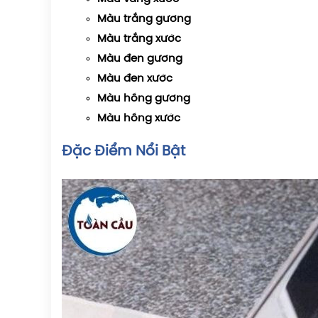
Màu trắng gương
M
àu trắng xước
Màu đen gương
M
àu đen xước
Màu hồng gương
Màu hồng xước
Đặc Điểm Nổi Bật