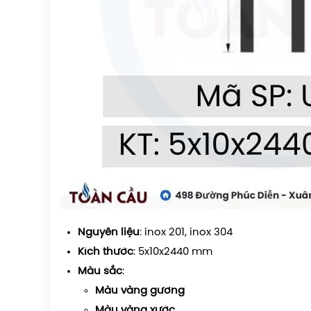
Nguyên liệu
: inox 201, inox 304
Kích thước
: 5x10x2440 mm
Màu sắc
:
Màu vàng gương
M
àu vàng xước