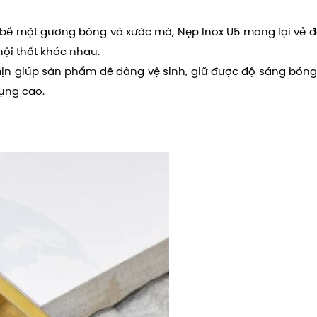
n bề mặt gương bóng và xước mờ, Nẹp Inox U5 mang lại vẻ 
nội thất khác nhau.
mịn giúp sản phẩm dễ dàng vệ sinh, giữ được độ sáng bóng 
ụng cao.